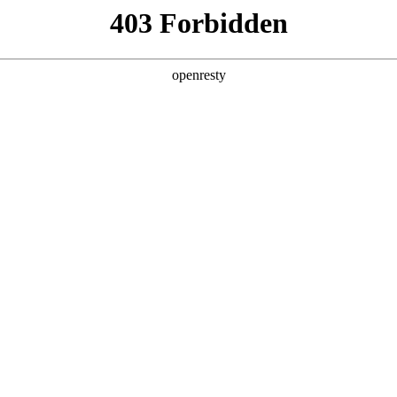
产品及服务
行业解决方案
合作伙伴
投资者关系
荣膺中国信通院大模型基础能力权威认证
国际问学”正式通过中国信息通信研究院（以下简称“中国信通院”）“大模型基础
覆盖数据安全、性能、效率三大核心模块，标志着J9国际数码在大